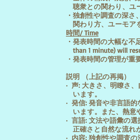
聴衆との関わり、ユーモア / Au
・独創性や調査の深さ
関わり方、ユーモア
時間/ Time
・発表時間の大幅な不足・超過 (1
than 1 minute) will resu
・発表時間の管理が重
説明
（上記の再掲）
· 声: 大きさ、明瞭
います。
· 発信: 発音や非言
います。また、熱意や
· 言語: 文法や語彙
正確さと自然な流れ
· 内容: 独創性や調