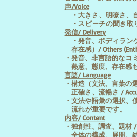
声/Voice
・大きさ、明瞭さ、自信 / Vol
・スピーチの聞き取
発信/ Delivery
・発音、ボディランゲージ / P
存在感）/ Others (Enthusi
・発音、非言語的なコ
熱意、態度、存在感
言語/ Language
・構造（文法、言葉の選択、用法）/ 
正確さ、流暢さ / Accurac
・文法や語彙の選択、
流れが重要です。
内容/ Content
・独創性、調査、題材 / Origina
全体の構成、展開、結論 / Organ