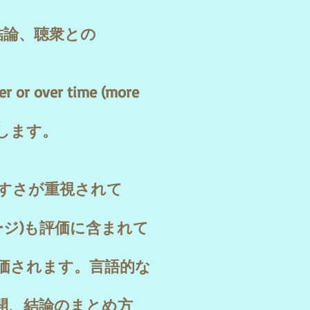
結論、聴衆との
over time (more
します。
やすさが重視されて
ージ)も評価に含まれて
評価されます。言語的な
展開、結論のまとめ方