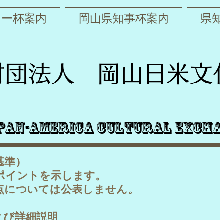
ワー杯案内
岡山県知事杯案内
県
財団法人 岡山日米文
pan-America Cultural Excha
基準）
ポイントを示します。
点については公表しません。
よび詳細説明