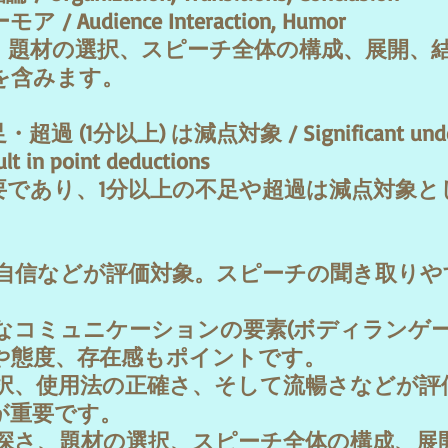
dience Interaction, Humor
、題材の選択、スピーチ全体の構成、展開、
を含みます。
分以上) は減点対象 / Significant under or 
lt in point deductions
要であり、1分以上の不足や超過は減点対象と
さ、自信などが評価対象。スピーチの聞き取り
語的なコミュニケーションの要素(ボディランゲ
態度、存在感もポイントです。
の選択、使用法の正確さ、そして流暢さなどが
が重要です。
査の深さ、題材の選択、スピーチ全体の構成、